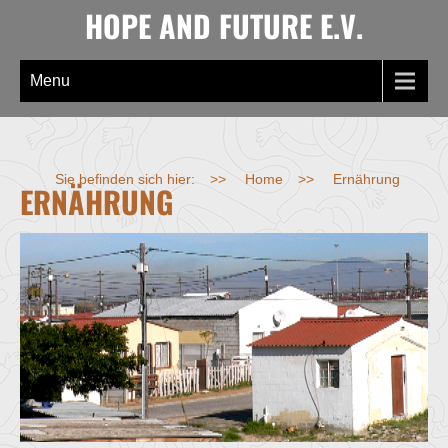
Skip
HOPE AND FUTURE E.V.
to
content
Menu
Sie befinden sich hier:
>>
Home
>>
Ernährung
ERNÄHRUNG