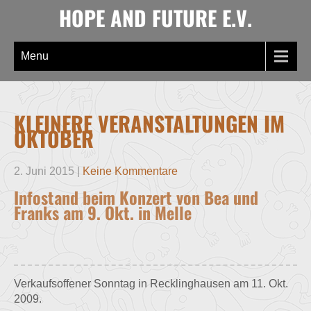
Skip
HOPE AND FUTURE E.V.
to
content
Menu
KLEINERE VERANSTALTUNGEN IM
OKTOBER
2. Juni 2015
|
Keine Kommentare
Infostand beim Konzert von Bea und
Franks am 9. Okt. in Melle
Verkaufsoffener Sonntag in Recklinghausen am 11. Okt.
2009.