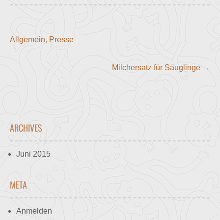
Allgemein
,
Presse
Post
Milchersatz für Säuglinge
→
navigation
ARCHIVES
Juni 2015
META
Anmelden