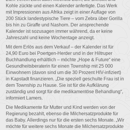
Kohle zückte und einen Kalender anfertigte. Das Werk
mit Impressionen aus Afrika zeigt in einer Auflage von
200 Stück landestypische Tiere – vom Zebra über Gorilla
bis hin zu Giraffe und Nashorn. Der ansprechende
Kalender ist sozusagen immer während, da er keine
Jahreszahl und keine Wochentage anzeigt.
Mit dem Erlös aus dem Verkauf – der Kalender ist für
24,90 Euro bei Poertgen-Herder und in der Hiltruper
Buchhandlung erhältlich – möchte „Hope & Future“ eine
Gesundheitsberaterin für einen Township mit 25 000
Einwohnern (davon sind um die 30 Prozent HIV-infiziert)
in Kapstadt finanzieren. „Die speziell geschulte Frau ist in
dem Township zu Hause. Sie ist für die Aufklärung
zuständig und sorgt für die medikamentöse Behandlung“,
informiert Lamers.
Die Medikamente für Mutter und Kind werden von der
Regierung bezahlt, ebenso die Milchersatzprodukte für
das Baby. Allerdings nur für die ersten sechs Monate. „Wir
möchte für weitere sechs Monate die Milchersatzprodukte