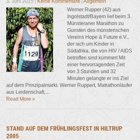
3. Juni 2015
|
Keine Kommentare
|
Allgemein
Werner Rupper (42) aus
Ingolstadt/Bayern lief beim 3.
Münsteraner Marathon zu
Gunsten des münsterischen
Vereins Hope & Future e.V.,
der sich um Kinder in
Südafrika, die von HIV / AIDS
betroffen sind kümmert Mit
einer hervorragenden Zeit
von 3 Stunden und 32
Minuten gelangte er ins Ziel
auf dem Prinzipalmarkt. Werner Ruppert, Matrathonläufer
aus Leidenschaft,…
Read More »
STAND AUF DEM FRÜHLINGSFEST IN HILTRUP
2005