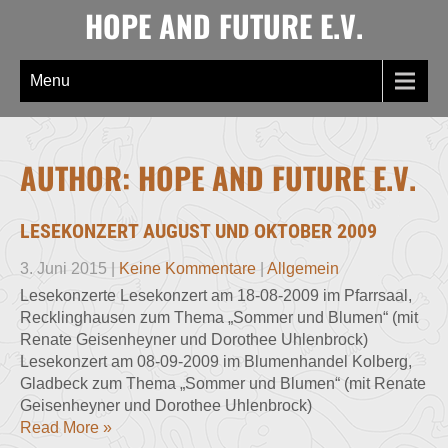
Skip
HOPE AND FUTURE E.V.
to
content
Menu
AUTHOR:
HOPE AND FUTURE E.V.
LESEKONZERT AUGUST UND OKTOBER 2009
3. Juni 2015
|
Keine Kommentare
|
Allgemein
Lesekonzerte Lesekonzert am 18-08-2009 im Pfarrsaal,
Recklinghausen zum Thema „Sommer und Blumen“ (mit
Renate Geisenheyner und Dorothee Uhlenbrock)
Lesekonzert am 08-09-2009 im Blumenhandel Kolberg,
Gladbeck zum Thema „Sommer und Blumen“ (mit Renate
Geisenheyner und Dorothee Uhlenbrock)
Read More »