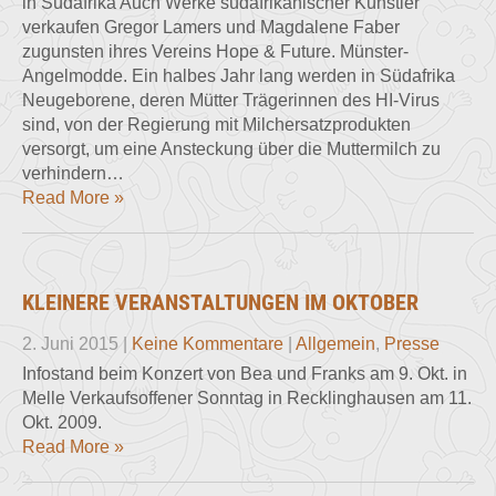
in Südafrika Auch Werke südafrikanischer Künstler
verkaufen Gregor Lamers und Magdalene Faber
zugunsten ihres Vereins Hope & Future. Münster-
Angelmod­de. Ein halbes Jahr lang werden in Südafrika
Neu­geborene, deren Mütter Trä­gerinnen des HI-Virus
sind, von der Regierung mit Milch­ersatzprodukten
versorgt, um eine Ansteckung über die Muttermilch zu
verhindern…
Read More »
KLEINERE VERANSTALTUNGEN IM OKTOBER
2. Juni 2015
|
Keine Kommentare
|
Allgemein
,
Presse
Infostand beim Konzert von Bea und Franks am 9. Okt. in
Melle Verkaufsoffener Sonntag in Recklinghausen am 11.
Okt. 2009.
Read More »